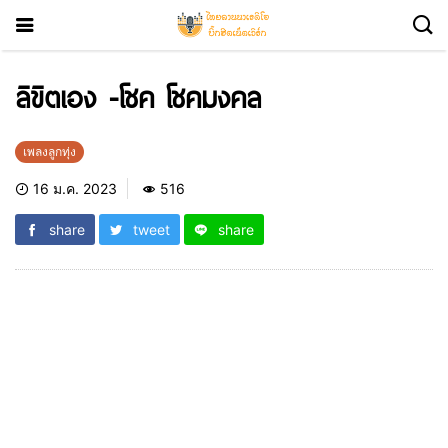
ลิขิตเอง -โชค โชคมงคล
เพลงลูกทุ่ง
16 ม.ค. 2023
516
share
tweet
share