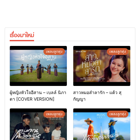
เรื่องมาใหม่
เพลงลูกทุ่ง
เพลงลูกทุ่ง
ผู้หญิงหัวใจอีสาน – เบลล์ นิภา
สาวหมอลำลารัก – แต้ว สุ
ดา [COVER VERSION]
กัญญา
เพลงลูกทุ่ง
เพลงลูกทุ่ง