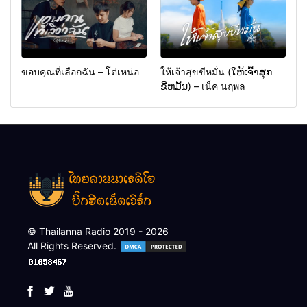
ขอบคุณที่เลือกฉัน – โต๋เหน่อ
ให้เจ้าสุขขีหมั่น (ໃຫ້ເຈົ້າສຸກ
ຂີຫມັ້ນ) – เน็ค นฤพล
© Thailanna Radio 2019 - 2026
All Rights Reserved.