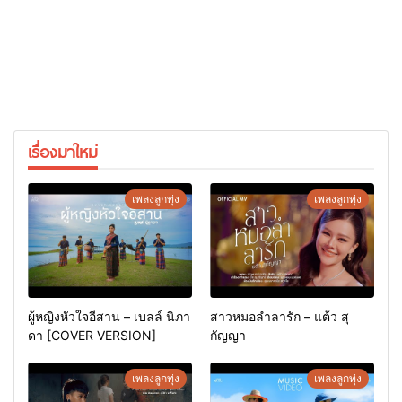
เรื่องมาใหม่
เพลงลูกทุ่ง
เพลงลูกทุ่ง
ผู้หญิงหัวใจอีสาน – เบลล์ นิภา
สาวหมอลำลารัก – แต้ว สุ
ดา [COVER VERSION]
กัญญา
เพลงลูกทุ่ง
เพลงลูกทุ่ง