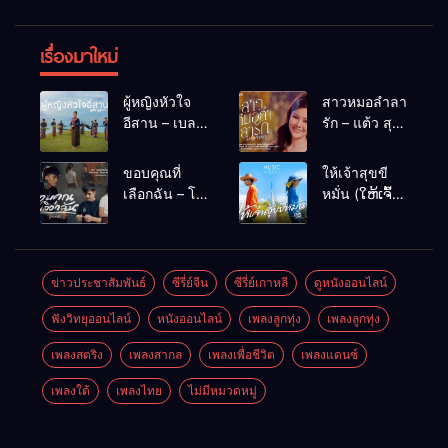
เรื่องมาใหม่
ผู้หญิงหัวใจ
สาวหมอลำลา
อีสาน – เบลล์
รัก – แต้ว สุ
นิภาดา
กัญญา
[COVER
ขอบคุณที่
ให้เจ้าสุขขี
VERSION]
เลือกฉัน – โต๋
หมั่น (ໃຫ້ເຈົ້າ
เหน่อ
ສຸກຂີຫມັ້ນ) –
เน็ค นฤพล
ข่าวประชาสัมพันธ์
ซีรี่ย์จีน
ซีรี่ย์เกาหลี
ดูหนังออนไลน์
ฟังวิทยุออนไลน์
หนังออนไลน์
เพลงลูกทุ่ง
เพลงลูกทุ่ง
เพลงสตริง
เพลงสากล
เพลงเพื่อชีวิต
เพลงแดนซ์
เพลงใต้
เพลงไทย
ไม่มีหมวดหมู่