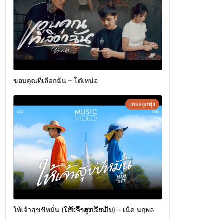
ขอบคุณที่เลือกฉัน – โต๋เหน่อ
เพลงลูกทุ่ง
ให้เจ้าสุขขีหมั่น (ໃຫ້ເຈົ້າສຸກຂີຫມັ້ນ) – เน็ค นฤพล