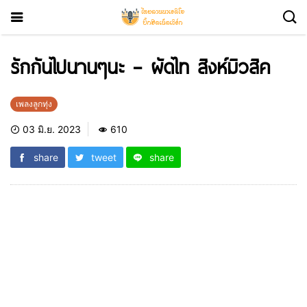
รักกันไปนานๆนะ – ผัดไท สิงห์มิวสิค
เพลงลูกทุ่ง
03 มิ.ย. 2023
610
share
tweet
share