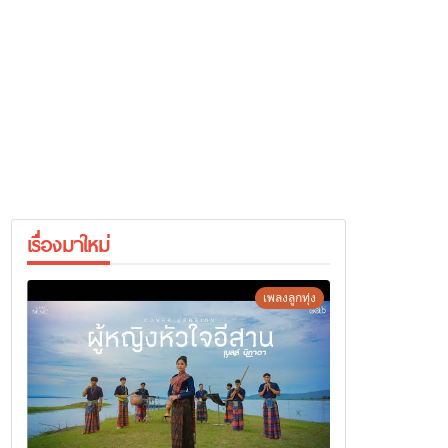
เรื่องมาใหม่
เพลงลูกทุ่ง