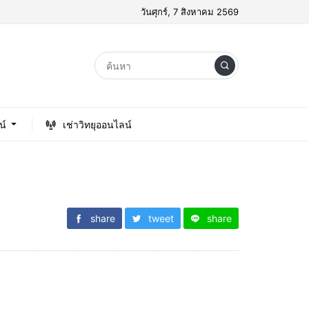
วันศุกร์, 7 สิงหาคม 2569
น์
เช่าวิทยุออนไลน์
share
tweet
share