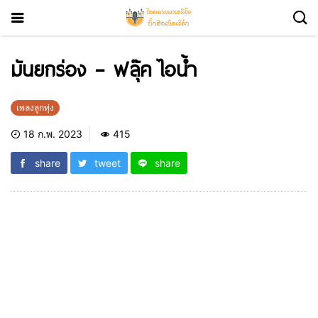
มันยกร่อง – ฟลุ๊ค ไอน้ำ
เพลงลูกทุ่ง
18 ก.พ. 2023
415
share
tweet
share