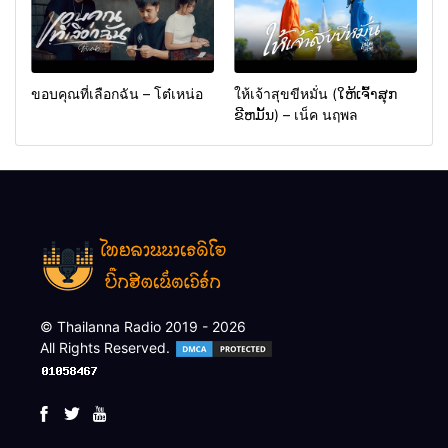
ขอบคุณที่เลือกฉัน – โต๋เหน่อ
ให้เจ้าสุขขีหมั่น (ໃຫ້ເຈົ້າສຸກ
ຂີຫມັ້ນ) – เน็ค นฤพล
© Thailanna Radio 2019 - 2026
All Rights Reserved.