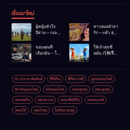
เรื่องมาใหม่
ผู้หญิงหัวใจ
สาวหมอลำลา
อีสาน – เบลล์
รัก – แต้ว สุ
นิภาดา
กัญญา
[COVER
ขอบคุณที่
ให้เจ้าสุขขี
VERSION]
เลือกฉัน – โต๋
หมั่น (ໃຫ້ເຈົ້າ
เหน่อ
ສຸກຂີຫມັ້ນ) –
เน็ค นฤพล
ข่าวประชาสัมพันธ์
ซีรี่ย์จีน
ซีรี่ย์เกาหลี
ดูหนังออนไลน์
ฟังวิทยุออนไลน์
หนังออนไลน์
เพลงลูกทุ่ง
เพลงลูกทุ่ง
เพลงสตริง
เพลงสากล
เพลงเพื่อชีวิต
เพลงแดนซ์
เพลงใต้
เพลงไทย
ไม่มีหมวดหมู่