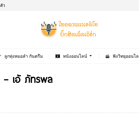
ตัว
ลูกทุ่งหมอลำ กันตรึม
หนังออนไลน์
ฟังวิทยุออนไล
อ – เอ้ ภัทรพล