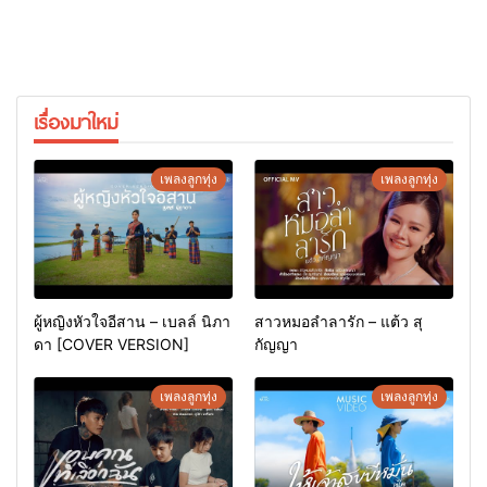
เรื่องมาใหม่
เพลงลูกทุ่ง
เพลงลูกทุ่ง
ผู้หญิงหัวใจอีสาน – เบลล์ นิภา
สาวหมอลำลารัก – แต้ว สุ
ดา [COVER VERSION]
กัญญา
เพลงลูกทุ่ง
เพลงลูกทุ่ง