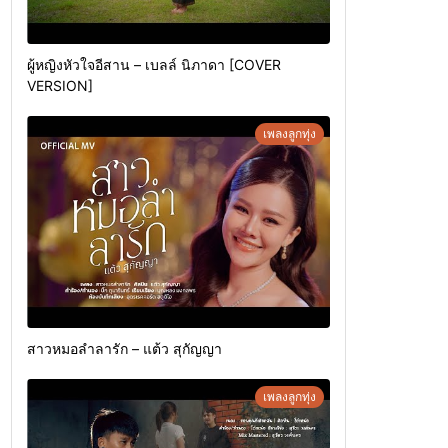
ผู้หญิงหัวใจอีสาน – เบลล์ นิภาดา [COVER
VERSION]
เพลงลูกทุ่ง
สาวหมอลำลารัก – แต้ว สุกัญญา
เพลงลูกทุ่ง