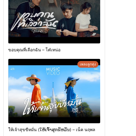
ขอบคุณที่เลือกฉัน – โต๋เหน่อ
เพลงลูกทุ่ง
ให้เจ้าสุขขีหมั่น (ໃຫ້ເຈົ້າສຸກຂີຫມັ້ນ) – เน็ค นฤพล