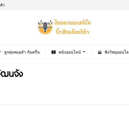
ตัว
ลูกทุ่งหมอลำ กันตรึม
หนังออนไลน์
ฟังวิทยุออนไล
วัฒนจัง