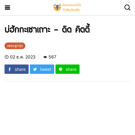
บ่ฮักกะเซาเถาะ – ดิด คิตตี้
เพลงลูกทุ่ง
02 ธ.ค. 2023
567
share
tweet
share