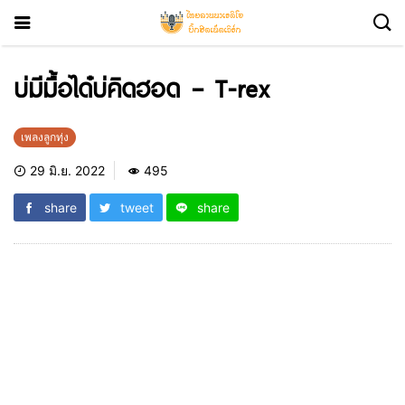
บ่มีมื้อได๋บ่คิดฮอด – T-rex
เพลงลูกทุ่ง
29 มิ.ย. 2022
495
share
tweet
share