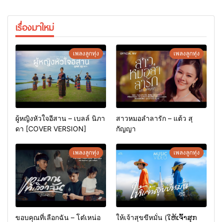
เรื่องมาใหม่
เพลงลูกทุ่ง
เพลงลูกทุ่ง
ผู้หญิงหัวใจอีสาน – เบลล์ นิภา
สาวหมอลำลารัก – แต้ว สุ
ดา [COVER VERSION]
กัญญา
เพลงลูกทุ่ง
เพลงลูกทุ่ง
ขอบคุณที่เลือกฉัน – โต๋เหน่อ
ให้เจ้าสุขขีหมั่น (ໃຫ້ເຈົ້າສຸກ