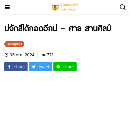
บ่จักสิได้กอดอีกบ่ – ศาล สานศิลป์
เพลงลูกทุ่ง
05 พ.ค. 2024
771
share
tweet
share