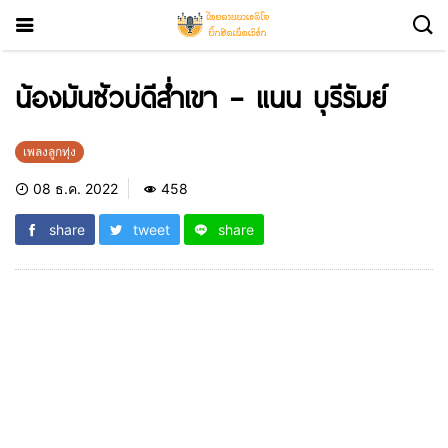
น้องมันซัวบ่ดีส่ำเขา – แนน บุรีรัมย์
เพลงลูกทุ่ง
08 ธ.ค. 2022
458
share
tweet
share