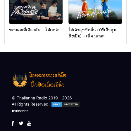
ขอบคุณที่เลือกฉัน – โต๋เหน่อ
ให้เจ้าสุขขีหมั่น (ໃຫ້ເຈົ້າສຸກ
ຂີຫມັ້ນ) – เน็ค นฤพล
© Thailanna Radio 2019 - 2026
All Rights Reserved.