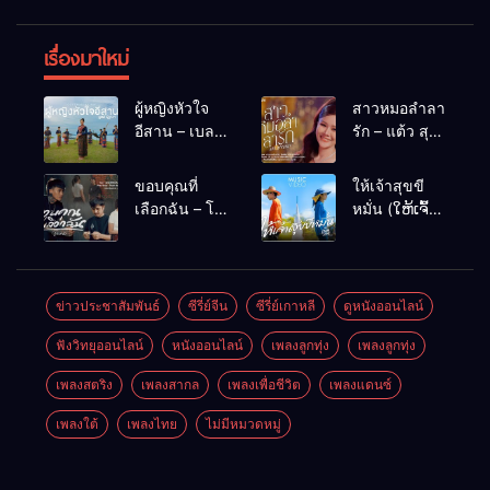
เรื่องมาใหม่
ผู้หญิงหัวใจ
สาวหมอลำลา
อีสาน – เบลล์
รัก – แต้ว สุ
นิภาดา
กัญญา
[COVER
ขอบคุณที่
ให้เจ้าสุขขี
VERSION]
เลือกฉัน – โต๋
หมั่น (ໃຫ້ເຈົ້າ
เหน่อ
ສຸກຂີຫມັ້ນ) –
เน็ค นฤพล
ข่าวประชาสัมพันธ์
ซีรี่ย์จีน
ซีรี่ย์เกาหลี
ดูหนังออนไลน์
ฟังวิทยุออนไลน์
หนังออนไลน์
เพลงลูกทุ่ง
เพลงลูกทุ่ง
เพลงสตริง
เพลงสากล
เพลงเพื่อชีวิต
เพลงแดนซ์
เพลงใต้
เพลงไทย
ไม่มีหมวดหมู่