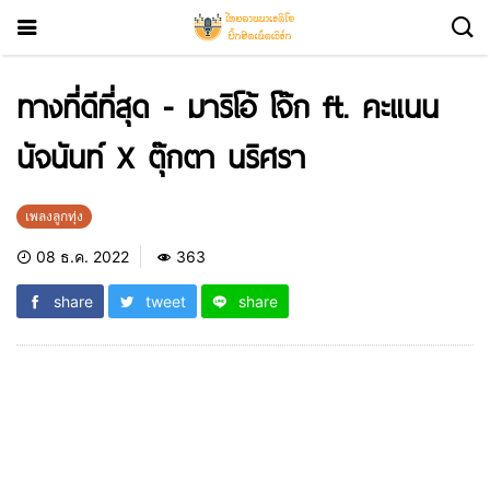
ทางที่ดีที่สุด -​ มาริโอ้ โจ๊ก ft. คะแนน
นัจนันท์ X ตุ๊กตา นริศรา
เพลงลูกทุ่ง
08 ธ.ค. 2022
363
share
tweet
share