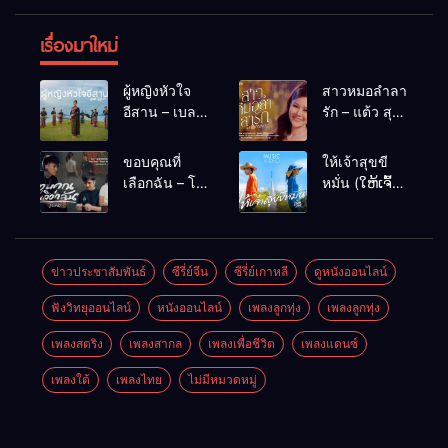
เรื่องมาใหม่
ผู้หญิงหัวใจ
สาวหมอลำลา
อีสาน – เบลล์
รัก – แต้ว สุ
นิภาดา
กัญญา
[COVER
ขอบคุณที่
ให้เจ้าสุขขี
VERSION]
เลือกฉัน – โต๋
หมั่น (ໃຫ້ເຈົ້າ
เหน่อ
ສຸກຂີຫມັ້ນ) –
เน็ค นฤพล
ข่าวประชาสัมพันธ์
ซีรี่ย์จีน
ซีรี่ย์เกาหลี
ดูหนังออนไลน์
ฟังวิทยุออนไลน์
หนังออนไลน์
เพลงลูกทุ่ง
เพลงลูกทุ่ง
เพลงสตริง
เพลงสากล
เพลงเพื่อชีวิต
เพลงแดนซ์
เพลงใต้
เพลงไทย
ไม่มีหมวดหมู่