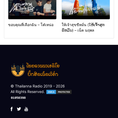
ขอบคุณที่เลือกฉัน – โต๋เหน่อ
ให้เจ้าสุขขีหมั่น (ໃຫ້ເຈົ້າສຸກ
ຂີຫມັ້ນ) – เน็ค นฤพล
© Thailanna Radio 2019 - 2026
All Rights Reserved.