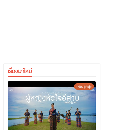
เรื่องมาใหม่
เพลงลูกทุ่ง