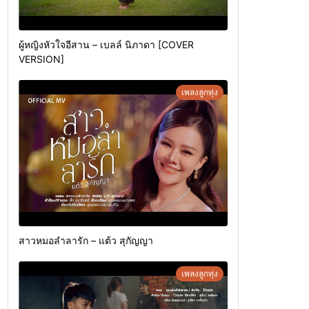
ผู้หญิงหัวใจอีสาน – เบลล์ นิภาดา [COVER
VERSION]
เพลงลูกทุ่ง
สาวหมอลำลารัก – แต้ว สุกัญญา
เพลงลูกทุ่ง