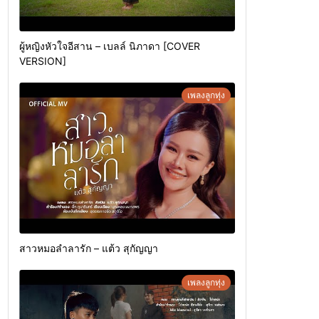
ผู้หญิงหัวใจอีสาน – เบลล์ นิภาดา [COVER
VERSION]
เพลงลูกทุ่ง
สาวหมอลำลารัก – แต้ว สุกัญญา
เพลงลูกทุ่ง