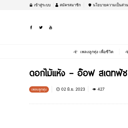
เข้าสู่ระบบ
สมัครสมาชิก
นโยบายความเป็นส่วน
เพลงลูกทุ่ง เพื่อชีวิต
ดอกไม้แห้ง – อ๊อฟ สเตทฟัช
02 มิ.ย. 2023
427
เพลงลูกทุ่ง