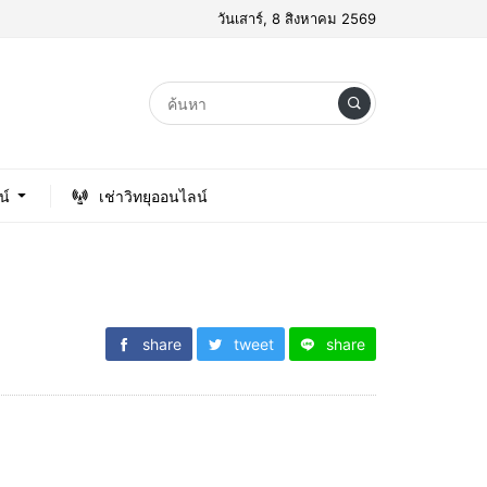
วันเสาร์, 8 สิงหาคม 2569
น์
เช่าวิทยุออนไลน์
share
tweet
share