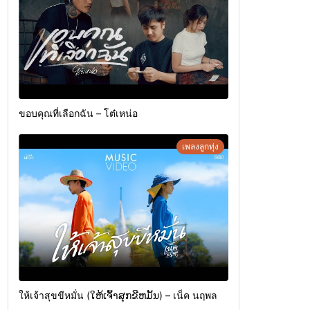
ขอบคุณที่เลือกฉัน – โต๋เหน่อ
เพลงลูกทุ่ง
ให้เจ้าสุขขีหมั่น (ໃຫ້ເຈົ້າສຸກຂີຫມັ້ນ) – เน็ค นฤพล