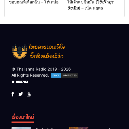
ขอบคุณที่เลือกฉัน – โต๋เหน่อ
ให้เจ้าสุขขีหมั่น (ໃຫ້ເຈົ້າສຸກ
ຂີຫມັ້ນ) – เน็ค นฤพล
© Thailanna Radio 2019 - 2026
All Rights Reserved.
เรื่องมาใหม่