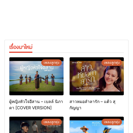
เรื่องมาใหม่
เพลงลูกทุ่ง
เพลงลูกทุ่ง
ผู้หญิงหัวใจอีสาน – เบลล์ นิภา
สาวหมอลำลารัก – แต้ว สุ
ดา [COVER VERSION]
กัญญา
เพลงลูกทุ่ง
เพลงลูกทุ่ง