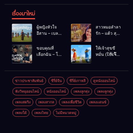
เรื่องมาใหม่
ผู้หญิงหัวใจ
สาวหมอลำลา
อีสาน – เบลล์
รัก – แต้ว สุ
นิภาดา
กัญญา
[COVER
ขอบคุณที่
ให้เจ้าสุขขี
VERSION]
เลือกฉัน – โต๋
หมั่น (ໃຫ້ເຈົ້າ
เหน่อ
ສຸກຂີຫມັ້ນ) –
เน็ค นฤพล
ข่าวประชาสัมพันธ์
ซีรี่ย์จีน
ซีรี่ย์เกาหลี
ดูหนังออนไลน์
ฟังวิทยุออนไลน์
หนังออนไลน์
เพลงลูกทุ่ง
เพลงลูกทุ่ง
เพลงสตริง
เพลงสากล
เพลงเพื่อชีวิต
เพลงแดนซ์
เพลงใต้
เพลงไทย
ไม่มีหมวดหมู่