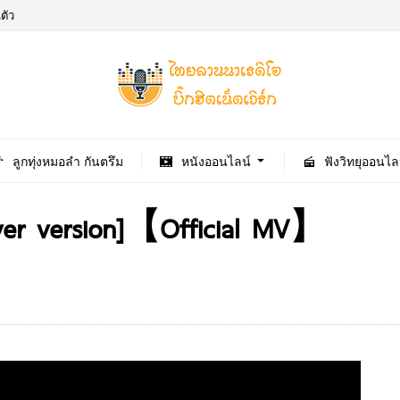
ตัว
ลูกทุ่งหมอลำ กันตรึม
หนังออนไลน์
ฟังวิทยุออนไล
 [Cover version]【Official MV】