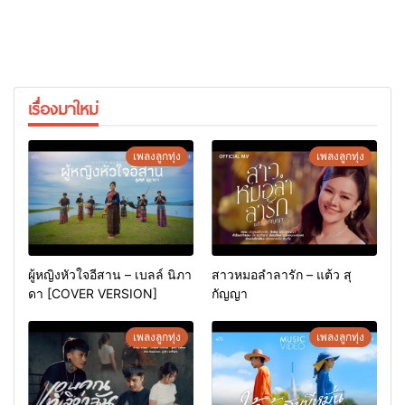
เรื่องมาใหม่
เพลงลูกทุ่ง
เพลงลูกทุ่ง
ผู้หญิงหัวใจอีสาน – เบลล์ นิภา
สาวหมอลำลารัก – แต้ว สุ
ดา [COVER VERSION]
กัญญา
เพลงลูกทุ่ง
เพลงลูกทุ่ง