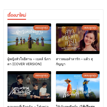
เรื่องมาใหม่
เพลงลูกทุ่ง
เพลงลูกทุ่ง
ผู้หญิงหัวใจอีสาน – เบลล์ นิภา
สาวหมอลำลารัก – แต้ว สุ
ดา [COVER VERSION]
กัญญา
เพลงลูกทุ่ง
เพลงลูกทุ่ง
ขอบคุณที่เลือกฉัน – โต๋เหน่อ
ให้เจ้าสุขขีหมั่น (ໃຫ້ເຈົ້າສຸກ