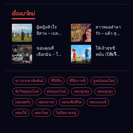
เรื่องมาใหม่
ผู้หญิงหัวใจ
สาวหมอลำลา
อีสาน – เบลล์
รัก – แต้ว สุ
นิภาดา
กัญญา
[COVER
ขอบคุณที่
ให้เจ้าสุขขี
VERSION]
เลือกฉัน – โต๋
หมั่น (ໃຫ້ເຈົ້າ
เหน่อ
ສຸກຂີຫມັ້ນ) –
เน็ค นฤพล
ข่าวประชาสัมพันธ์
ซีรี่ย์จีน
ซีรี่ย์เกาหลี
ดูหนังออนไลน์
ฟังวิทยุออนไลน์
หนังออนไลน์
เพลงลูกทุ่ง
เพลงลูกทุ่ง
เพลงสตริง
เพลงสากล
เพลงเพื่อชีวิต
เพลงแดนซ์
เพลงใต้
เพลงไทย
ไม่มีหมวดหมู่