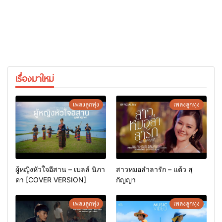
เรื่องมาใหม่
เพลงลูกทุ่ง
เพลงลูกทุ่ง
ผู้หญิงหัวใจอีสาน – เบลล์ นิภา
สาวหมอลำลารัก – แต้ว สุ
ดา [COVER VERSION]
กัญญา
เพลงลูกทุ่ง
เพลงลูกทุ่ง