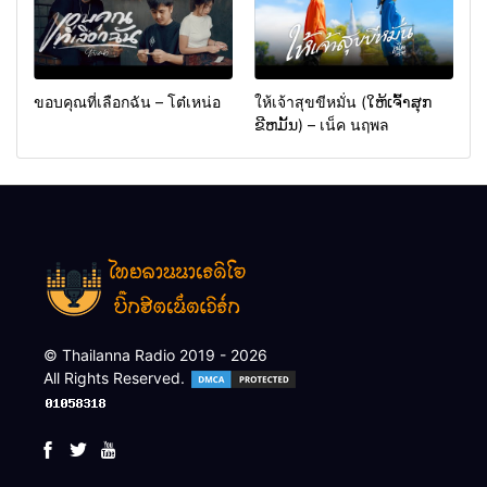
ขอบคุณที่เลือกฉัน – โต๋เหน่อ
ให้เจ้าสุขขีหมั่น (ໃຫ້ເຈົ້າສຸກ
ຂີຫມັ້ນ) – เน็ค นฤพล
© Thailanna Radio 2019 - 2026
All Rights Reserved.