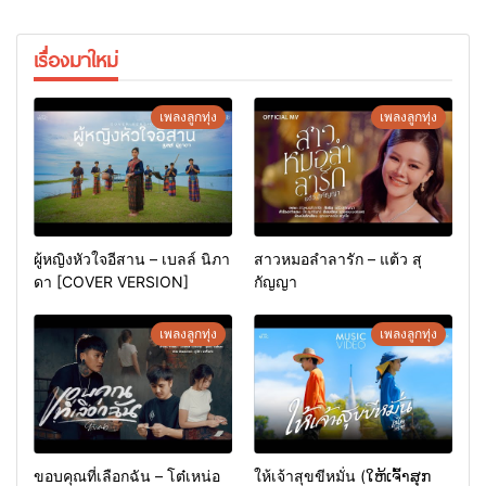
เรื่องมาใหม่
เพลงลูกทุ่ง
เพลงลูกทุ่ง
ผู้หญิงหัวใจอีสาน – เบลล์ นิภา
สาวหมอลำลารัก – แต้ว สุ
ดา [COVER VERSION]
กัญญา
เพลงลูกทุ่ง
เพลงลูกทุ่ง
ขอบคุณที่เลือกฉัน – โต๋เหน่อ
ให้เจ้าสุขขีหมั่น (ໃຫ້ເຈົ້າສຸກ