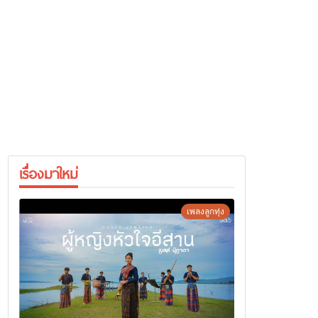
เรื่องมาใหม่
เพลงลูกทุ่ง