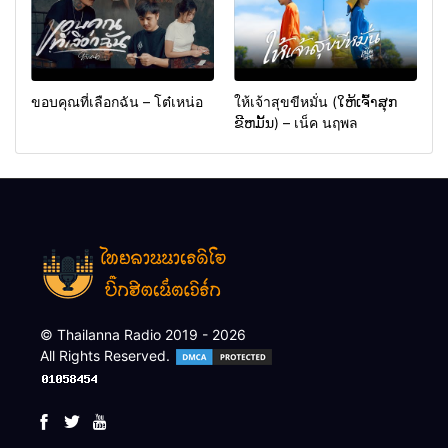
ขอบคุณที่เลือกฉัน – โต๋เหน่อ
ให้เจ้าสุขขีหมั่น (ໃຫ້ເຈົ້າສຸກ
ຂີຫມັ້ນ) – เน็ค นฤพล
© Thailanna Radio 2019 - 2026
All Rights Reserved.