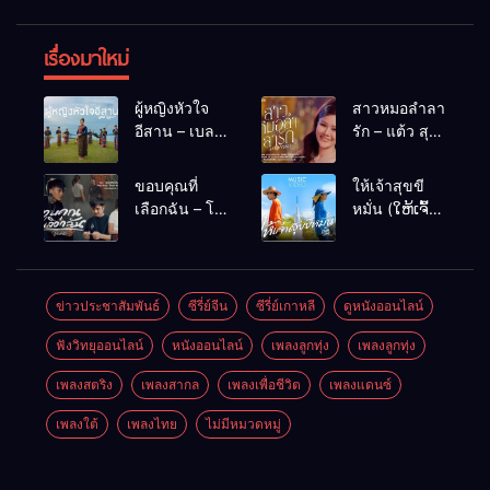
เรื่องมาใหม่
ผู้หญิงหัวใจ
สาวหมอลำลา
อีสาน – เบลล์
รัก – แต้ว สุ
นิภาดา
กัญญา
[COVER
ขอบคุณที่
ให้เจ้าสุขขี
VERSION]
เลือกฉัน – โต๋
หมั่น (ໃຫ້ເຈົ້າ
เหน่อ
ສຸກຂີຫມັ້ນ) –
เน็ค นฤพล
ข่าวประชาสัมพันธ์
ซีรี่ย์จีน
ซีรี่ย์เกาหลี
ดูหนังออนไลน์
ฟังวิทยุออนไลน์
หนังออนไลน์
เพลงลูกทุ่ง
เพลงลูกทุ่ง
เพลงสตริง
เพลงสากล
เพลงเพื่อชีวิต
เพลงแดนซ์
เพลงใต้
เพลงไทย
ไม่มีหมวดหมู่