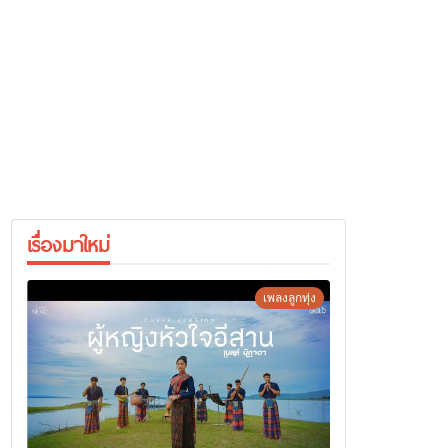
เรื่องมาใหม่
เพลงลูกทุ่ง