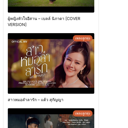
ผู้หญิงหัวใจอีสาน – เบลล์ นิภาดา [COVER
VERSION]
เพลงลูกทุ่ง
สาวหมอลำลารัก – แต้ว สุกัญญา
เพลงลูกทุ่ง