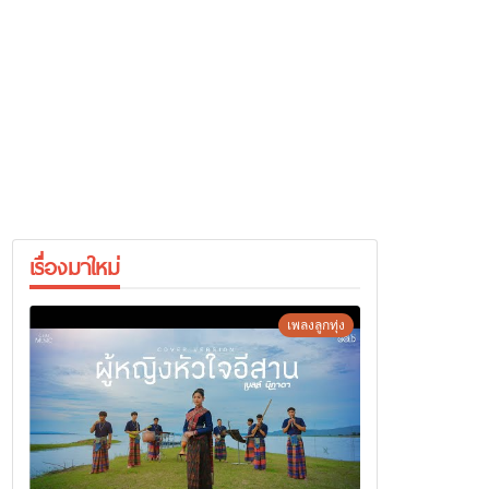
เรื่องมาใหม่
เพลงลูกทุ่ง