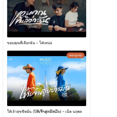
ขอบคุณที่เลือกฉัน – โต๋เหน่อ
เพลงลูกทุ่ง
ให้เจ้าสุขขีหมั่น (ໃຫ້ເຈົ້າສຸກຂີຫມັ້ນ) – เน็ค นฤพล