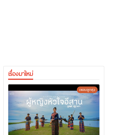
เรื่องมาใหม่
เพลงลูกทุ่ง