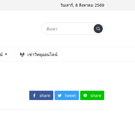
วันเสาร์, 8 สิงหาคม 2569
น์
เช่าวิทยุออนไลน์
share
tweet
share